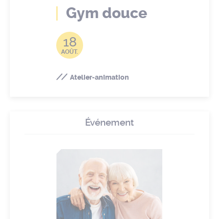
Gym douce
18
AOÛT.
Atelier-animation
Événement