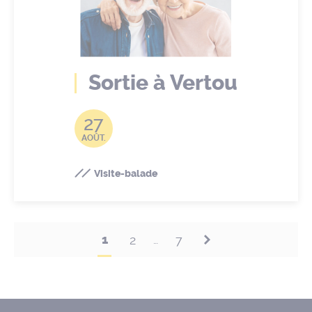
Sortie à Vertou
27
AOÛT.
Visite-balade
1
2
7
…