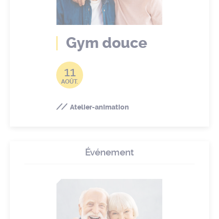
Gym douce
11
AOÛT.
Atelier-animation
Événement