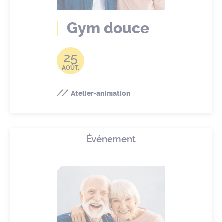
Gym douce
25
AOÛT.
Atelier-animation
Événement