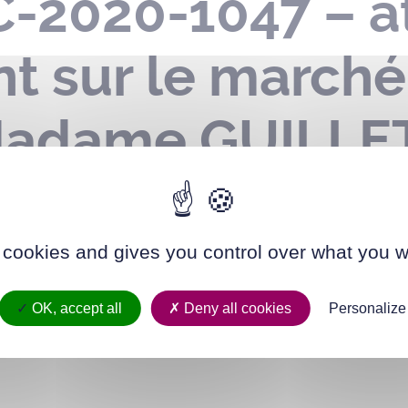
C-2020-1047 – at
 sur le marché
 Madame GUILLE
er juillet 2023
 cookies and gives you control over what you w
OK, accept all
Deny all cookies
Personalize