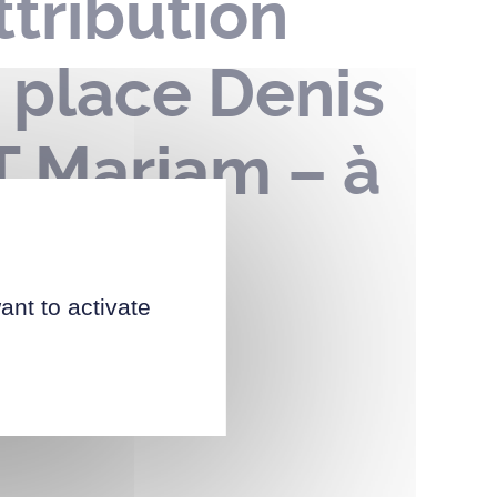
tribution
 place Denis
T Mariam – à
ant to activate