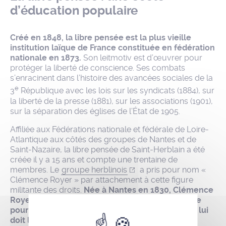
d’éducation populaire
Créé en 1848, la libre pensée est la plus vieille
institution laïque de France constituée en fédération
nationale en 1873.
Son leitmotiv est d’œuvrer pour
protéger la liberté de conscience. Ses combats
s’enracinent dans l’histoire des avancées sociales de la
e
3
République avec les lois sur les syndicats (1884), sur
la liberté de la presse (1881), sur les associations (1901),
sur la séparation des églises de l’État de 1905.
Affiliée aux Fédérations nationale et fédérale de Loire-
Atlantique aux côtés des groupes de Nantes et de
Saint-Nazaire, la libre pensée de Saint-Herblain a été
créée il y a 15 ans et compte une trentaine de
membres. Le
groupe herblinois
a pris pour nom «
Clémence Royer » par attachement à cette figure
militante des droits.
Née à Nantes en 1830, Clémence
Royer fut philosophe, libre penseuse et militante
pour la liberté de conscience et scientifique. On lui
doit la première traduction de « L’Origine des