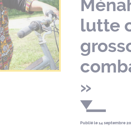
Ménah
lutte 
gross
comba
»
Publié le
14 septembre 2