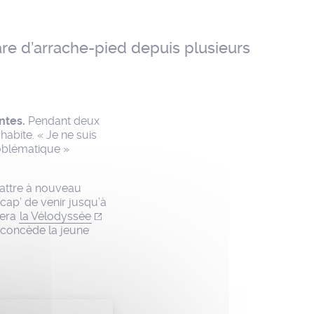
are d’arrache-pied depuis plusieurs
ntes.
Pendant deux
abite. « Je ne suis
roblématique »
battre à nouveau
 cap’ de venir jusqu’à
tera
la Vélodyssée
, concède la jeune