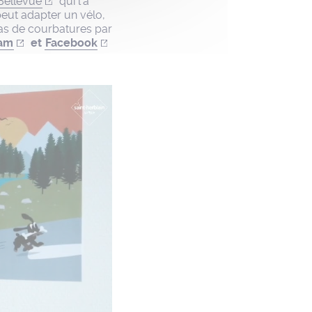
Bellevue
qui l’a
peut adapter un vélo,
cas de courbatures par
ram
et
Facebook