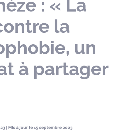
èze : « La
contre la
ophobie, un
t à partager
023
| Mis à jour le
15 septembre 2023