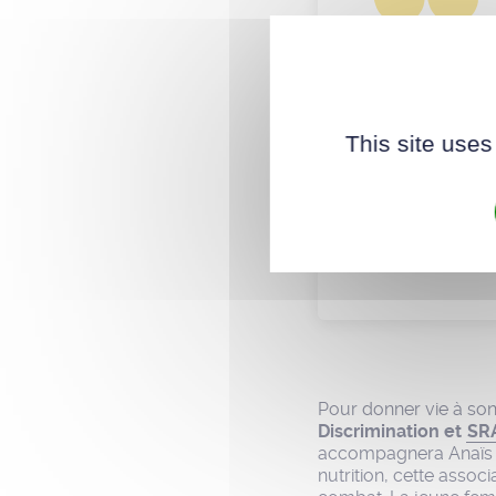
Mon combat est
de croire que 
L’obésité est 
This site uses
qu’on peut êtr
est.
Anaïs le Ménahè
Pour donner vie à son
Discrimination et
SRA
accompagnera Anaïs da
nutrition, cette assoc