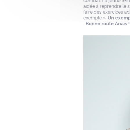
combat. La jeune fe
aidée à reprendre le 
faire des exercices a
exemple ».
Un exempl
. Bonne route Anaïs !