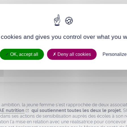
 de changer les mentalités et de stopper les préjugés. Il 
les personnes grosses mangent n’importe quoi, ne font pa
une maladie. Mon but n’est pas de perdre des kilos mais d
 cookies and gives you control over what you w
e bien psychologiquement en étant gros. Il faut s’assumer 
OK, accept all
Deny all cookies
Personalize
ze
- Herblinoise
 ambition, la jeune femme s’est rapprochée de deux associat
E nutrition
qui soutiennent toutes les deux le projet.
SO
ns ses actions de sensibilisation auprès des écoles à son 
iation l’a mise en relation avec une réalisatrice pour concevoir