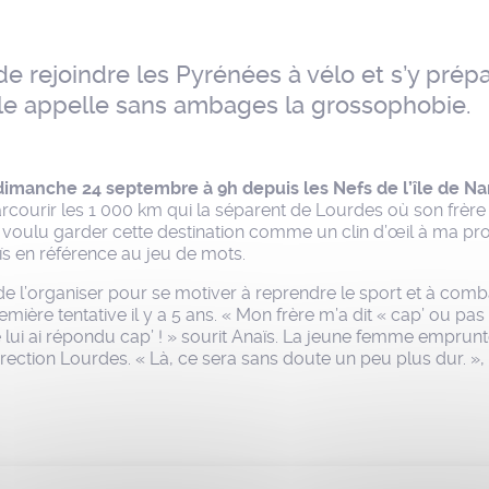
de rejoindre les Pyrénées à vélo et s’y prép
elle appelle sans ambages la grossophobie.
dimanche 24 septembre à 9h depuis les Nefs de l’île de Na
rcourir les 1 000 km qui la séparent de Lourdes où son frère h
i voulu garder cette destination comme un clin d’œil à ma p
s en référence au jeu de mots.
é de l’organiser pour se motiver à reprendre le sport et à com
emière tentative il y a 5 ans. « Mon frère m’a dit « cap’ ou pas
e lui ai répondu cap’ ! » sourit Anaïs. La jeune femme emprun
direction Lourdes. « Là, ce sera sans doute un peu plus dur. »