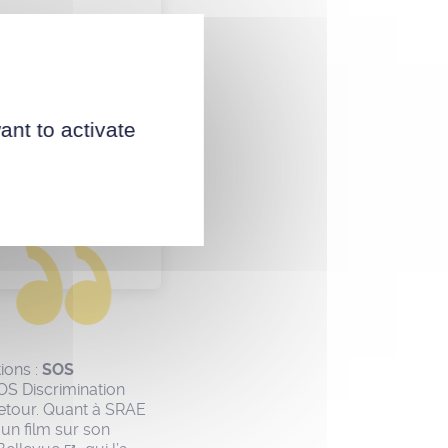
faut arrêter
s de sport.
e montrer
ant to activate
tel que l’on
ions :
SOS
S Discrimination
retour. Quant à SRAE
 un film sur son