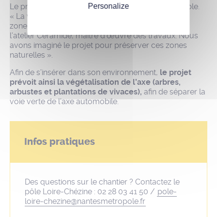
Personalize
Le projet s’insère dans une zone écologique sensible.
« La voie traverse au Nord, un bois, et au sud, une
zone humide, indique Manuel Papin, urbaniste de
l’atelier Céramide, maître d’œuvre des travaux. Nous
avons imaginé le projet pour préserver ces zones
naturelles ».
Afin de s’insérer dans son environnement,
le projet
prévoit ainsi la végétalisation de l’axe
(arbres,
arbustes et plantations de vivaces),
afin de séparer la
voie verte de l’axe automobile.
Infos pratiques
Des questions sur le chantier ? Contactez le
pôle Loire-Chézine : 02 28 03 41 50 /
pole-
loire-chezine@nantesmetropole.fr